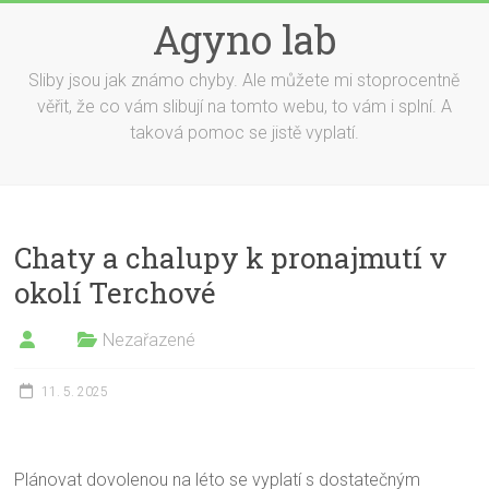
Skip
Agyno lab
to
content
Sliby jsou jak známo chyby. Ale můžete mi stoprocentně
věřit, že co vám slibují na tomto webu, to vám i splní. A
taková pomoc se jistě vyplatí.
Chaty a chalupy k pronajmutí v
okolí Terchové
Nezařazené
11. 5. 2025
Plánovat dovolenou na léto se vyplatí s dostatečným