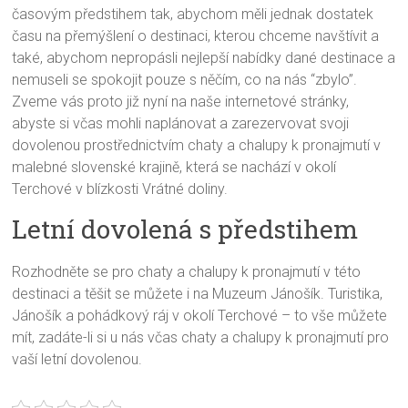
časovým předstihem tak, abychom měli jednak dostatek
času na přemýšlení o destinaci, kterou chceme navštívit a
také, abychom nepropásli nejlepší nabídky dané destinace a
nemuseli se spokojit pouze s něčím, co na nás “zbylo”.
Zveme vás proto již nyní na naše internetové stránky,
abyste si včas mohli naplánovat a zarezervovat svoji
dovolenou prostřednictvím chaty a chalupy k pronajmutí v
malebné slovenské krajině, která se nachází v okolí
Terchové v blízkosti Vrátné doliny.
Letní dovolená s předstihem
Rozhodněte se pro
chaty a chalupy k pronajmutí
v této
destinaci a těšit se můžete i na Muzeum Jánošík. Turistika,
Jánošík a pohádkový ráj v okolí Terchové – to vše můžete
mít, zadáte-li si u nás včas chaty a chalupy k pronajmutí pro
vaší letní dovolenou.