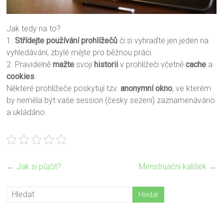
Jak tedy na to?
1.
Střídejte
používání
prohlížečů
či si vyhraďte jen jeden na
vyhledávání, zbylé mějte pro běžnou práci.
2. Pravidelně
mažte
svoji
historii
v prohlížeči včetně
cache
a
cookies
.
Některé prohlížeče poskytují tzv.
anonymní
okno
, ve kterém
by neměla být vaše session (česky sezení) zaznamenáváno
a ukládáno.
←
Jak si půjčit?
Menstruační kalíšek
→