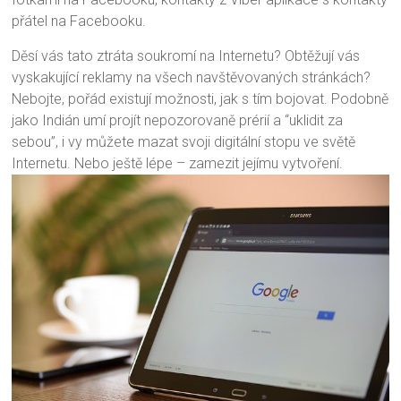
přátel na Facebooku.
Děsí vás tato ztráta soukromí na Internetu? Obtěžují vás
vyskakující reklamy na všech navštěvovaných stránkách?
Nebojte, pořád existují možnosti, jak s tím bojovat. Podobně
jako Indián umí projít nepozorovaně prérií a “uklidit za
sebou”, i vy můžete mazat svoji digitální stopu ve světě
Internetu. Nebo ještě lépe – zamezit jejímu vytvoření.