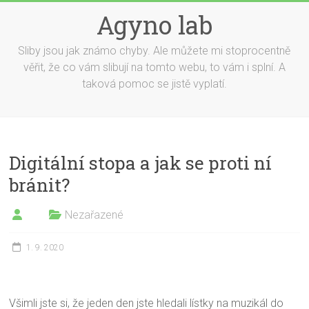
Skip
Agyno lab
to
content
Sliby jsou jak známo chyby. Ale můžete mi stoprocentně
věřit, že co vám slibují na tomto webu, to vám i splní. A
taková pomoc se jistě vyplatí.
Digitální stopa a jak se proti ní
bránit?
Nezařazené
1. 9. 2020
Všimli jste si, že jeden den jste hledali lístky na muzikál do