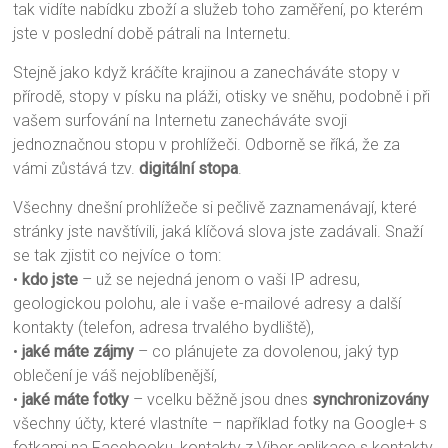
tak vidíte nabídku zboží a služeb toho zaměření, po kterém
jste v poslední době pátrali na Internetu.
Stejně jako když kráčíte krajinou a zanecháváte stopy v
přírodě, stopy v písku na pláži, otisky ve sněhu, podobně i při
vašem surfování na Internetu zanecháváte svoji
jednoznačnou stopu v prohlížeči. Odborně se říká, že za
vámi zůstává tzv.
digitální
stopa
.
Všechny dnešní prohlížeče si pečlivě zaznamenávají, které
stránky jste navštívili, jaká klíčová slova jste zadávali. Snaží
se tak zjistit co nejvíce o tom:
•
kdo
jste
– už se nejedná jenom o vaši IP adresu,
geologickou polohu, ale i vaše e-mailové adresy a další
kontakty (telefon, adresa trvalého bydliště),
•
jaké máte zájmy
– co plánujete za dovolenou, jaký typ
oblečení je váš nejoblíbenější,
•
jaké máte fotky
– vcelku běžně jsou dnes
synchronizovány
všechny účty, které vlastníte – například fotky na Google+ s
fotkami na Facebooku, kontakty z Viber aplikace s kontakty