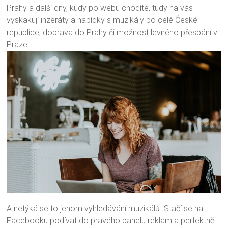
Prahy a další dny, kudy po webu chodíte, tudy na vás
vyskakují inzeráty a nabídky s muzikály po celé České
republice, doprava do Prahy či možnost levného přespání v
Praze.
A netýká se to jenom vyhledávání muzikálů. Stačí se na
Facebooku podívat do pravého panelu reklam a perfektně