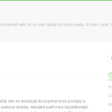
rocentně věřit, že co vám slibují na tomto webu, to vám i splní. 
K
D
každý den se dostávají do popředí nové postupy a
B
í webové stránky. Aktuálně patří mezi nejoblíbenější