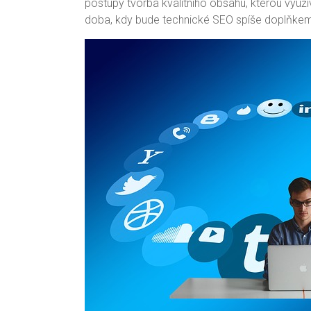
postupy tvorba kvalitního obsahu, kterou využív
doba, kdy bude technické SEO spíše doplňkem