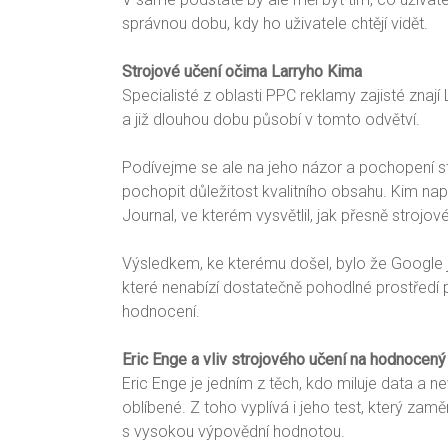
správnou dobu, kdy ho uživatele chtějí vidět.
Strojové učení očima Larryho Kima
Specialisté z oblasti PPC reklamy zajisté zna
a již dlouhou dobu působí v tomto odvětví.
Podívejme se ale na jeho názor a pochopení s
pochopit důležitost kvalitního obsahu. Kim na
Journal, ve kterém vysvětlil, jak přesně strojov
Výsledkem, ke kterému došel, bylo že Google j
které nenabízí dostatečně pohodlné prostředí p
hodnocení.
Eric Enge a vliv strojového učení na hodnocený
Eric Enge je jedním z těch, kdo miluje data a n
oblíbené. Z toho vyplívá i jeho test, který za
s vysokou výpovědní hodnotou.