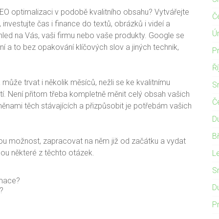
SEO optimalizaci v podobě kvalitního obsahu? Vytvářejte
Č
 investujte čas i finance do textů, obrázků i videí a
Ú
led na Vás, vaši firmu nebo vaše produkty. Google se
 a to bez opakování klíčových slov a jiných technik,
P
Ř
může trvat i několik měsíců, nežli se ke kvalitnímu
S
í. Není přitom třeba kompletně měnit celý obsah vašich
Č
ěnami těch stávajících a přizpůsobit je potřebám vašich
D
B
lou možnost, zapracovat na něm již od začátku a vydat
 některé z těchto otázek.
L
S
rmace?
D
t?
P