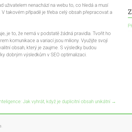
ud uživatelem nenachází na webu to, co hledá a musí
Z
. V takovém případě je třeba celý obsah přepracovat a
Př
je, je to, že nemá v podstatě žádná pravidla. Tvořit ho
rem komunikace a variací jsou miliony. Využijte svojí
alitní obsah, který je zaujme. S výsledky budou
o díky dobrým výsledkům v SEO optimalizaci.
nteligence: Jak vyhrát, když je duplicitní obsah unikátní
→
s
.