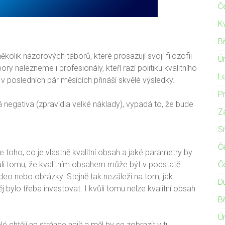
Č
K
B
ěkolik názorových táborů, které prosazují svojí filozofii
Ú
ry nalezneme i profesionály, kteří razí politiku kvalitního
L
a v posledních pár měsících přináší skvělé výsledky.
P
vá negativa (zpravidla velké náklady), vypadá to, že bude
Z
S
Č
ce toho, co je vlastně kvalitní obsah a jaké parametry by
ůli tomu, že kvalitním obsahem může být v podstatě
Č
ideo nebo obrázky. Stejně tak nezáleží na tom, jak
D
j bylo třeba investovat. I kvůli tomu nelze kvalitní obsah
B
Ú
 chtějí na stránce najít a měl by se zobrazit v tu