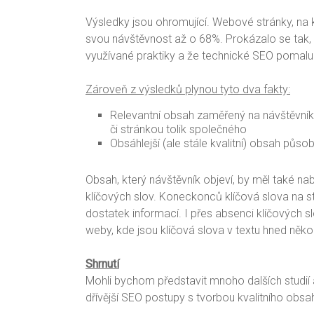
Výsledky jsou ohromující. Webové stránky, na k
svou návštěvnost až o 68%. Prokázalo se tak, 
využívané praktiky a že technické SEO pomalu 
Zároveň z výsledků plynou tyto dva fakty:
Relevantní obsah zaměřený na návštěvní
či stránkou tolik společného
Obsáhlejší (ale stále kvalitní) obsah půso
Obsah, který návštěvník objeví, by měl také nab
klíčových slov. Koneckonců klíčová slova na str
dostatek informací. I přes absenci klíčových s
weby, kde jsou klíčová slova v textu hned někol
Shrnutí
Mohli bychom představit mnoho dalších studií a
dřívější SEO postupy s tvorbou kvalitního obsa