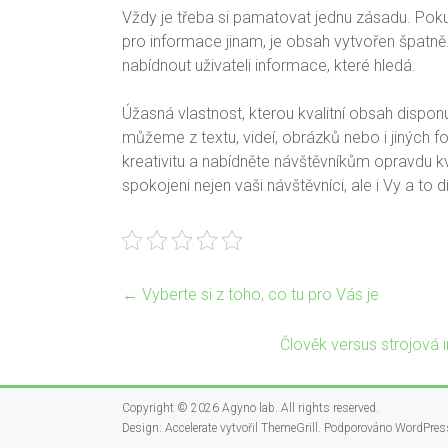
Vždy je třeba si pamatovat jednu zásadu. Pok
pro informace jinam, je obsah vytvořen špatně
nabídnout uživateli informace, které hledá.
Úžasná vlastnost, kterou kvalitní obsah disponu
můžeme z textu, videí, obrázků nebo i jiných fo
kreativitu a nabídněte návštěvníkům opravdu kv
spokojeni nejen vaši návštěvníci, ale i Vy a t
←
Vyberte si z toho, co tu pro Vás je
Člověk versus strojová i
Copyright © 2026
Agyno lab
. All rights reserved.
Design:
Accelerate
vytvořil ThemeGrill. Podporováno
WordPres