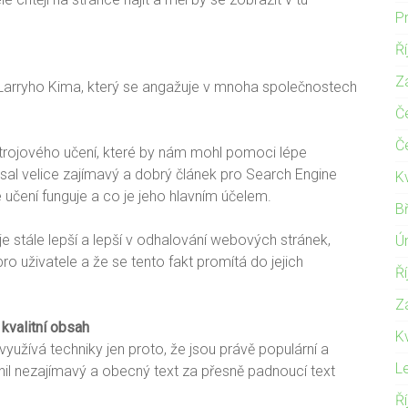
P
Ř
Z
jí Larryho Kima, který se angažuje v mnoha společnostech
Č
Č
trojového učení, které by nám mohl pomoci lépe
psal velice zajímavý a dobrý článek pro Search Engine
K
é učení funguje a co je jeho hlavním účelem.
B
e stále lepší a lepší v odhalování webových stránek,
Ú
ro uživatele a že se tento fakt promítá do jejich
Ř
Z
 kvalitní obsah
K
evyužívá techniky jen proto, že jsou právě populární a
L
měnil nezajímavý a obecný text za přesně padnoucí text
Ř