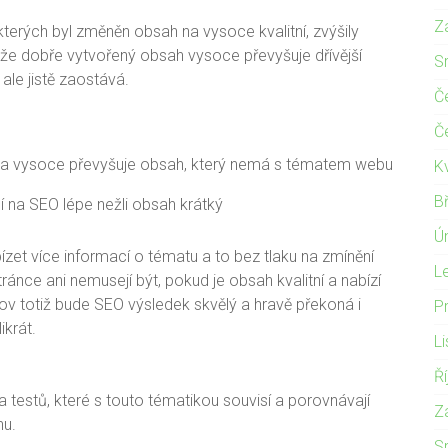
Z
terých byl změněn obsah na vysoce kvalitní, zvýšily
že dobře vytvořený obsah vysoce převyšuje dřívější
S
ale jistě zaostává.
Č
Č
ka vysoce převyšuje obsah, který nemá s tématem webu
K
B
bí na SEO lépe nežli obsah krátký
Ú
ízet více informací o tématu a to bez tlaku na zmínění
L
ánce ani nemusejí být, pokud je obsah kvalitní a nabízí
lov totiž bude SEO výsledek skvělý a hravě překoná i
P
ikrát.
L
Ř
 testů, které s touto tématikou souvisí a porovnávají
Z
hu.
S