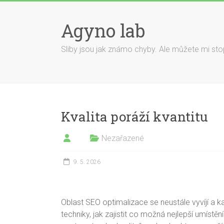
Skip
to
Agyno lab
content
Sliby jsou jak známo chyby. Ale můžete mi stop
Kvalita poráží kvantitu
Nezařazené
9. 5. 2026
Oblast SEO optimalizace se neustále vyvíjí a 
techniky, jak zajistit co možná nejlepší umístěn