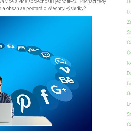
á více a více společností i jednotlivců. Přichází tedy
Ú
 a obsah se postará o všechny výsledky?
L
Z
S
Č
Č
K
D
B
Ú
L
S
Č