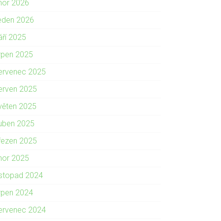
nor 2026
eden 2026
áří 2025
rpen 2025
ervenec 2025
erven 2025
věten 2025
uben 2025
řezen 2025
nor 2025
istopad 2024
rpen 2024
ervenec 2024