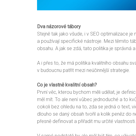
Dva názorové tábory
Stejně tak jako všude, i v SEO optimalizace je n
a používají specifické nástroje. Mezi těmito tábo
obsahu. A jak se zdá, tato politika je správná 
A i přes to, že má politika kvalitního obsahu s
v budoucnu patřit mezi neúčinnější strategie.
Co je vlastně kvalitní obsah?
První věc, kterou bychom měli udělat, je defini
měl mít. To ale není vůbec jednoduché a to kv
cokoli bez ohledu na to, zda se jedná o text, v
dlouho se daný obsah tvořil a kolik peněz do ně
přesně definovat a přiřadit mu určité vlastnosti.
V samé podstatě by ale měl být tím, co uživatelé