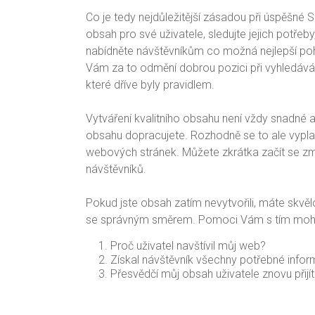
Co je tedy nejdůležitější zásadou při úspěšné 
obsah pro své uživatele, sledujte jejich potřeby,
nabídněte návštěvníkům co možná nejlepší poh
Vám za to odmění dobrou pozici při vyhledávání
které dříve byly pravidlem.
Vytváření kvalitního obsahu není vždy snadné a 
obsahu dopracujete. Rozhodně se to ale vyplat
webových stránek. Můžete zkrátka začít se zm
návštěvníků.
Pokud jste obsah zatím nevytvořili, máte skvě
se správným směrem. Pomoci Vám s tím mohou
Proč uživatel navštívil můj web?
Získal návštěvník všechny potřebné info
Přesvědčí můj obsah uživatele znovu přijí