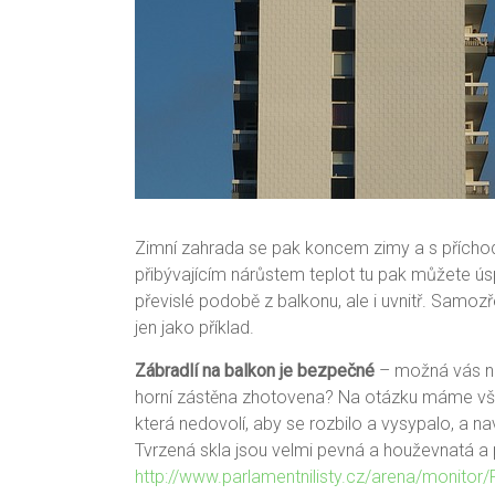
Zimní zahrada se pak koncem zimy a s příchodem
přibývajícím nárůstem teplot tu pak můžete úsp
převislé podobě z balkonu, ale i uvnitř. Samozř
jen jako příklad.
Zábradlí na balkon je bezpečné
– možná vás na
horní zástěna zhotovena? Na otázku máme však 
která nedovolí, aby se rozbilo a vysypalo, a nav
Tvrzená skla jsou velmi pevná a houževnatá a
http://www.parlamentnilisty.cz/arena/monitor