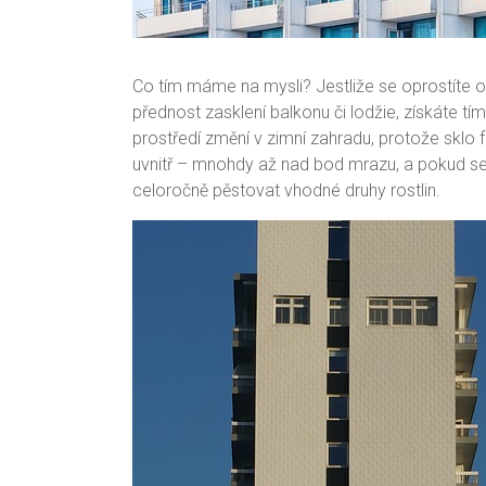
Co tím máme na mysli? Jestliže se oprostíte 
přednost zasklení balkonu či lodžie, získáte t
prostředí změní v zimní zahradu, protože sklo f
uvnitř – mnohdy až nad bod mrazu, a pokud se
celoročně pěstovat vhodné druhy rostlin.