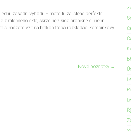
Z
jednu zásadní výhodu – máte tu zajištěné perfektní
S
e z mléčného skla, skrze nějž sice pronikne sluneční
dem si můžete vzít na balkon třeba rozkládací kempinkový
Č
Č
K
B
Nové poznatky
→
Ú
L
P
L
Ř
Z
S