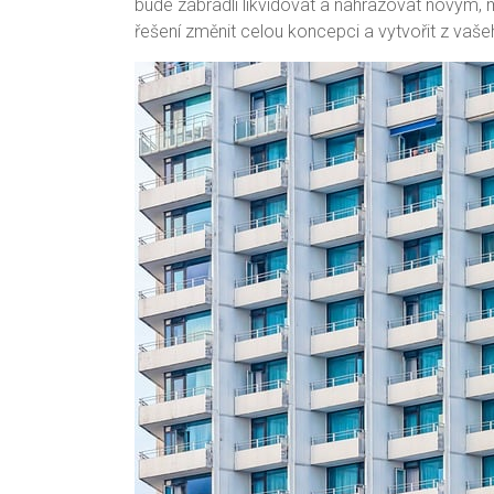
bude zábradlí likvidovat a nahrazovat novým,
řešení změnit celou koncepci a vytvořit z vaše