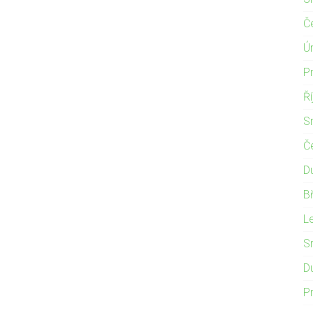
Č
Ú
P
Ř
S
Č
D
B
L
S
D
P