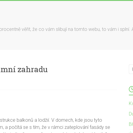
rocentně věřit, že co vám slibují na tomto webu, to vám i splní. 
imní zahradu
K
D
trukce balkonů a lodžií. V domech, kde jsou tyto
B
 a počítá se s tím, že v rámci zateplování fasády se