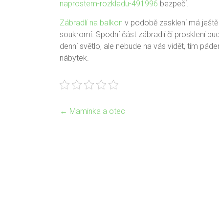
naprostem-rozkladu-491996
bezpečí.
Zábradlí na balkon
v podobě zasklení má ještě 
soukromí. Spodní část zábradlí či prosklení bud
denní světlo, ale nebude na vás vidět, tím pá
nábytek.
←
Maminka a otec