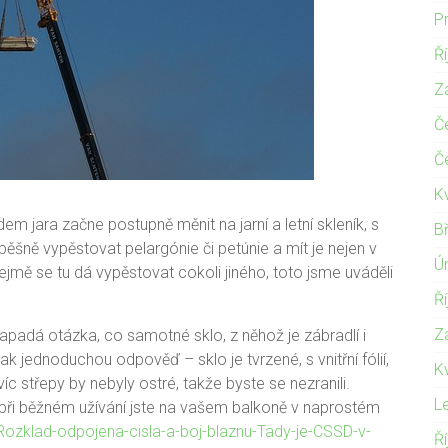
P
Ř
Z
Č
Č
K
 jara začne postupně měnit na jarní a letní skleník, s
B
ěšně vypěstovat pelargónie či petúnie a mít je nejen v
Ú
ejmě se tu dá vypěstovat cokoli jiného, toto jsme uváděli
Ř
Z
padá otázka, co samotné sklo, z něhož je zábradlí i
jednoduchou odpověď – sklo je tvrzené, s vnitřní fólií,
K
íc střepy by nebyly ostré, takže byste se nezranili.
L
 při běžném užívání jste na vašem balkoně v naprostém
/Rozklad-odpojena-cisla-a-boj-blaznu-Tady-je-CSSD-v-
Ř