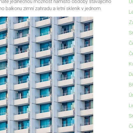
 máte jedinečnou možnost namísto obdoby stávajícího
Ú
ho balkonu zimní zahradu a letní skleník v jednom.
L
Z
S
Č
Č
K
D
B
Ú
L
S
Č