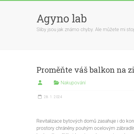
Skip
to
Agyno lab
content
Sliby jsou jak známo chyby. Ale můžete mi stop
Proměňte váš balkon na z
Nakupování
28. 1. 2024
Revitalizace bytových domů zasahuje i do kons
prostory chráněny pouhým ocelovým zábradlím,