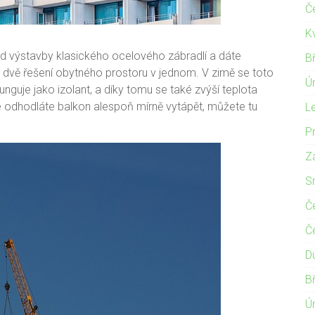
Č
K
od výstavby klasického ocelového zábradlí a dáte
B
ím dvě řešení obytného prostoru v jednom. V zimě se toto
Ú
unguje jako izolant, a díky tomu se také zvýší teplota
 odhodláte balkon alespoň mírně vytápět, můžete tu
L
P
Z
S
Č
Č
D
B
Ú