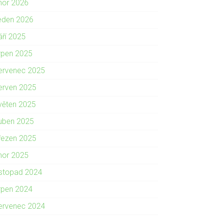
nor 2026
eden 2026
áří 2025
rpen 2025
ervenec 2025
erven 2025
věten 2025
uben 2025
řezen 2025
nor 2025
istopad 2024
rpen 2024
ervenec 2024